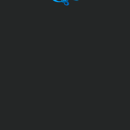
登录/注册