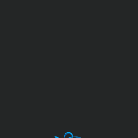
$
$
$
$
$
$
$